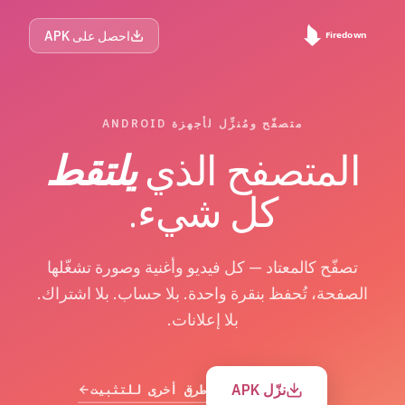
احصل على APK
متصفّح ومُنزِّل لأجهزة ANDROID
المتصفح الذي
يلتقط
كل شيء.
تصفّح كالمعتاد — كل فيديو وأغنية وصورة تشغّلها
الصفحة، تُحفظ بنقرة واحدة. بلا حساب. بلا اشتراك.
بلا إعلانات.
نزّل APK
طرق أخرى للتثبيت