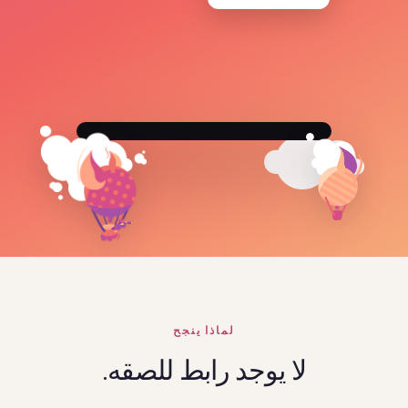
لماذا ينجح
لا يوجد رابط للصقه.