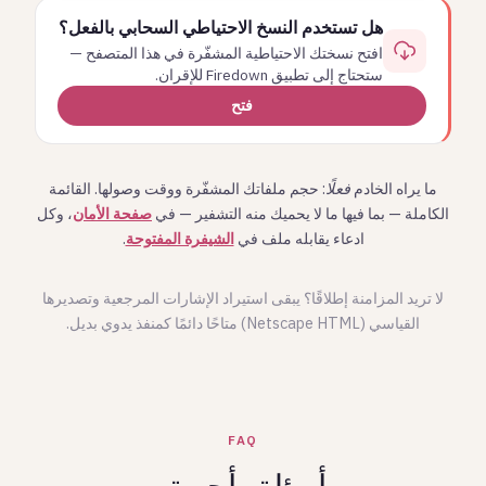
هل تستخدم النسخ الاحتياطي السحابي بالفعل؟
افتح نسختك الاحتياطية المشفّرة في هذا المتصفح —
ستحتاج إلى تطبيق Firedown للإقران.
فتح
ما يراه الخادم
فعلًا
: حجم ملفاتك المشفّرة ووقت وصولها. القائمة
الكاملة — بما فيها ما لا يحميك منه التشفير — في
صفحة الأمان
، وكل
ادعاء يقابله ملف في
الشيفرة المفتوحة
.
لا تريد المزامنة إطلاقًا؟ يبقى استيراد الإشارات المرجعية وتصديرها
القياسي (Netscape HTML) متاحًا دائمًا كمنفذ يدوي بديل.
FAQ
أسئلة وأجوبة.