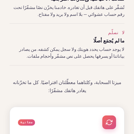
تُشفَّر على هاتفك قبل أن تغادره. خادمنا يخزّن نصًا مشفّرًا تحت
رقم حساب عشوائي — بلا اسم ولا بريد ولا مفتاح.
لا نسلّم
ما لم يُجمَع أصلًا
لا يوجد حساب يحدد هويتك ولا سجل يمكن كشفه. من يصادر
بياناتنا أو يسرقها يحصل على نص مشفّر وأحجام ملفات.
ميزتا السحابة، وكلتاهما معطّلتان افتراضيًا. كل ما تخزّنانه
يغادر هاتفك مشفّرًا:
مجانية