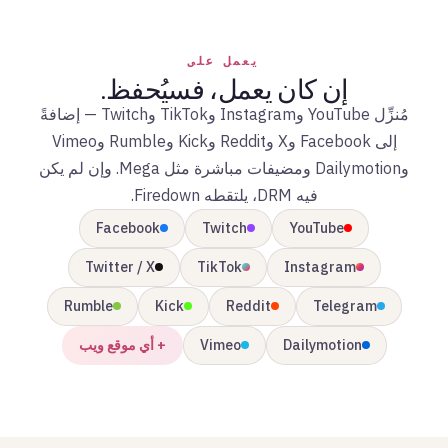
يعمل على
إن كان يعمل، فسيُحفظ.
مُنزِّل YouTube وInstagram وTikTok وTwitch — إضافةً
إلى Facebook وX وReddit وKick وRumble وVimeo
وDailymotion ومضيفات مباشرة مثل Mega. وإن لم يكن
فيه DRM، يلتقطه Firedown.
Facebook
Twitch
YouTube
Twitter / X
TikTok
Instagram
Rumble
Kick
Reddit
Telegram
Dailymotion
Vimeo
+ أي موقع ويب