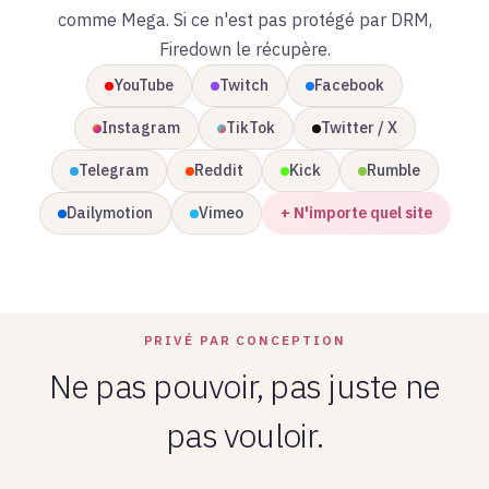
comme Mega. Si ce n'est pas protégé par DRM,
Firedown le récupère.
YouTube
Twitch
Facebook
Instagram
TikTok
Twitter / X
Telegram
Reddit
Kick
Rumble
Dailymotion
Vimeo
+ N'importe quel site
PRIVÉ PAR CONCEPTION
Ne pas pouvoir, pas juste ne
pas vouloir.